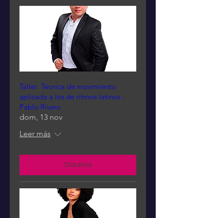
Taller: Técnica de movimiento
aplicada a los de ritmos latinos -
Pablo Rivero
dom, 13 nov
Leer más
Detalles