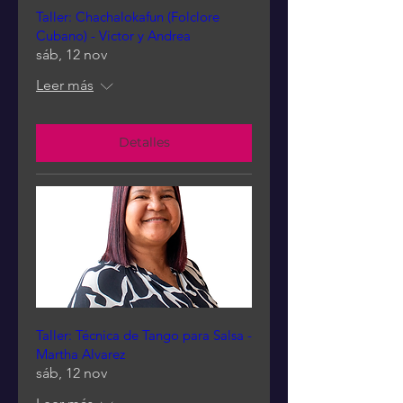
Taller: Chachalokafun (Folclore
Cubano) - Victor y Andrea
sáb, 12 nov
Leer más
Detalles
Taller: Técnica de Tango para Salsa -
Martha Alvarez
sáb, 12 nov