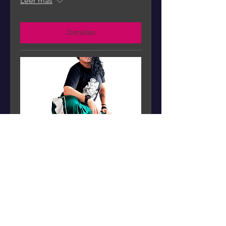
Leer más
Detalles
Taller: Female Dancehall - Angelik
Ragga
sáb, 12 nov
Leer más
Detalles