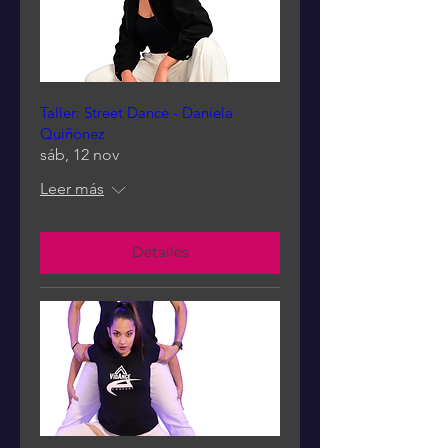
Taller: Street Dance - Daniela
Quiñonez
sáb, 12 nov
Leer más
Detalles