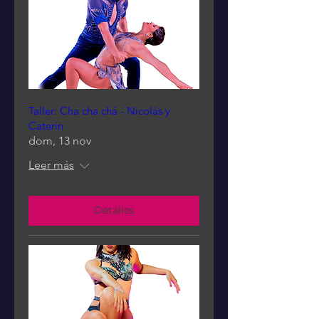
Taller: Cha cha chá - Nicolás y
Caterin
dom, 13 nov
Leer más
Detalles