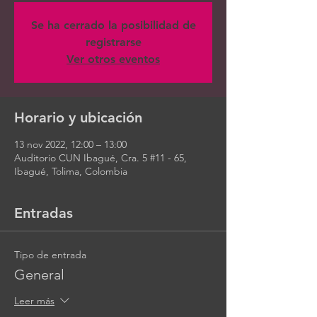
Se ha cerrado la posibilidad de
registrarse
Ver otros eventos
Horario y ubicación
13 nov 2022, 12:00 – 13:00
Auditorio CUN Ibagué, Cra. 5 #11 - 65,
Ibagué, Tolima, Colombia
Entradas
Tipo de entrada
General
Leer más