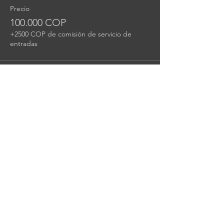
Precio
100.000 COP
+2500 COP de comisión de servicio de
entradas
Total
0 COP
Organiza: