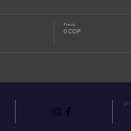
Precio
0 COP
P
fe
Cel