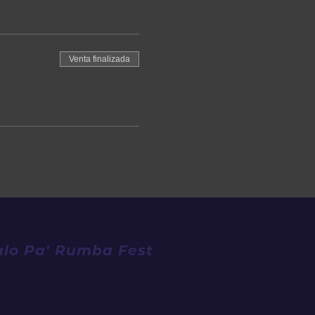
Venta finalizada
alo Pa' Rumba Fest
stivalpaloparumba@gma
il.com
: 316 3593478