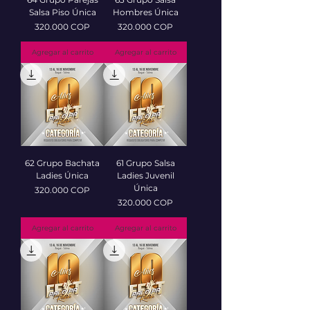
Salsa Piso Única
Hombres Única
Precio
Precio
320.000 COP
320.000 COP
Agregar al carrito
Agregar al carrito
62 Grupo Bachata
61 Grupo Salsa
Ladies Única
Ladies Juvenil
Única
Precio
320.000 COP
Precio
320.000 COP
Agregar al carrito
Agregar al carrito