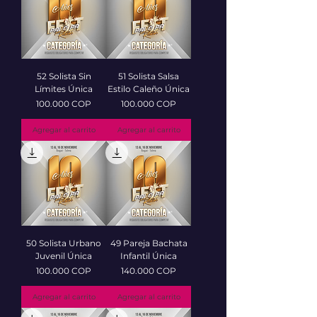
52 Solista Sin
51 Solista Salsa
Límites Única
Estilo Caleño Única
Precio
Precio
100.000 COP
100.000 COP
Agregar al carrito
Agregar al carrito
50 Solista Urbano
49 Pareja Bachata
Juvenil Única
Infantil Única
Precio
Precio
100.000 COP
140.000 COP
Agregar al carrito
Agregar al carrito