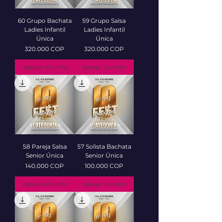
60 Grupo Bachata
59 Grupo Salsa
Ladies Infantil
Ladies Infantil
Única
Única
Precio
Precio
320.000 COP
320.000 COP
Agregar al carrito
Agregar al carrito
58 Pareja Salsa
57 Solista Bachata
Senior Única
Senior Única
Precio
Precio
140.000 COP
100.000 COP
Agregar al carrito
Agregar al carrito