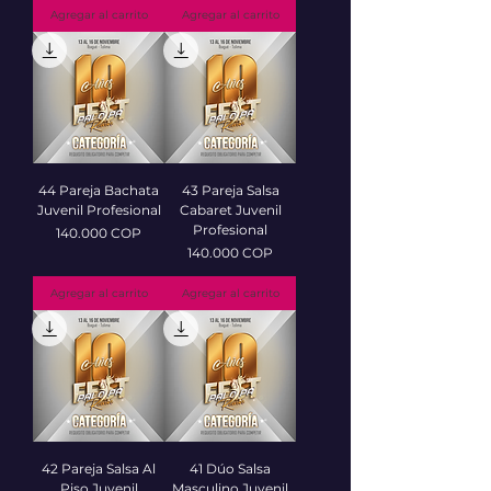
Agregar al carrito
Agregar al carrito
44 Pareja Bachata
43 Pareja Salsa
Juvenil Profesional
Cabaret Juvenil
Profesional
Precio
140.000 COP
Precio
140.000 COP
Agregar al carrito
Agregar al carrito
42 Pareja Salsa Al
41 Dúo Salsa
Piso Juvenil
Masculino Juvenil