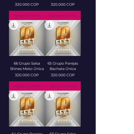
Precio
Precio
320.000 COP
320.000 COP
Agregar al carrito
Agregar al carrito
66 Grupo Salsa
65 Grupo Parejas
Shines Mixto Única
Bachata Única
Precio
Precio
320.000 COP
320.000 COP
Agregar al carrito
Agregar al carrito
64 Grupo Parejas
63 Grupo Salsa