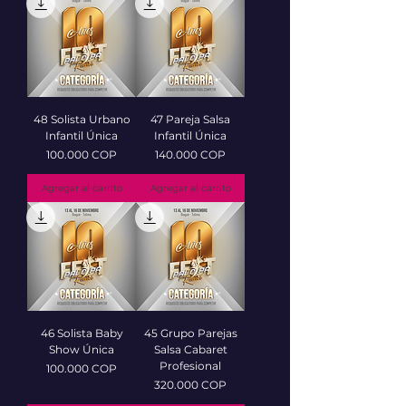
48 Solista Urbano
47 Pareja Salsa
Infantil Única
Infantil Única
Precio
Precio
100.000 COP
140.000 COP
Agregar al carrito
Agregar al carrito
46 Solista Baby
45 Grupo Parejas
Show Única
Salsa Cabaret
Profesional
Precio
100.000 COP
Precio
320.000 COP