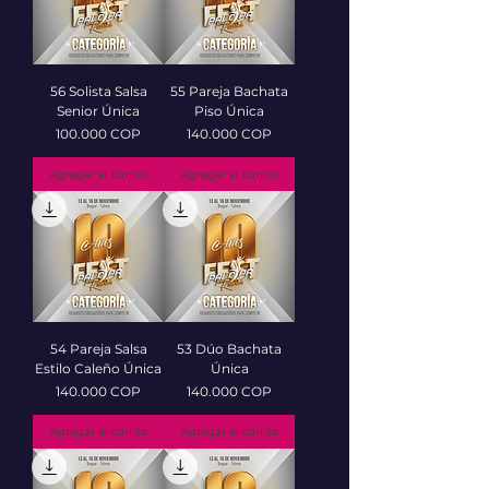
56 Solista Salsa
55 Pareja Bachata
Senior Única
Piso Única
Precio
Precio
100.000 COP
140.000 COP
Agregar al carrito
Agregar al carrito
54 Pareja Salsa
53 Dúo Bachata
Estilo Caleño Única
Única
Precio
Precio
140.000 COP
140.000 COP
Agregar al carrito
Agregar al carrito