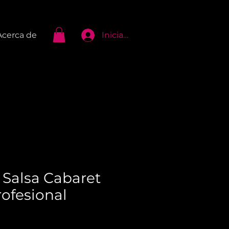
Iniciar Sesión
Acerca de
 Salsa Cabaret
rofesional
cio