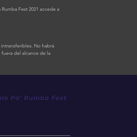
a Rumba Fest 2021 accede a 
ntransferibles. No habrá 
 fuera del alcance de la 
alo Pa' Rumba Fest
stivalpaloparumba@gma
il.com
: 316 3593478