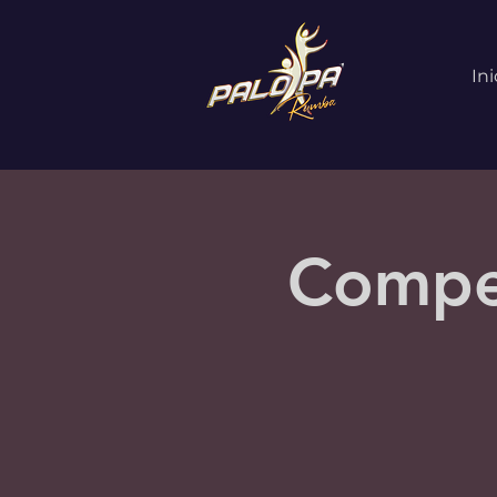
Ini
Compe