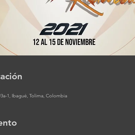
cación
 #3a-1, Ibagué, Tolima, Colombia
ento