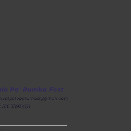
alo Pa' Rumba Fest
stivalpaloparumba@gma
il.com
: 316 3593478