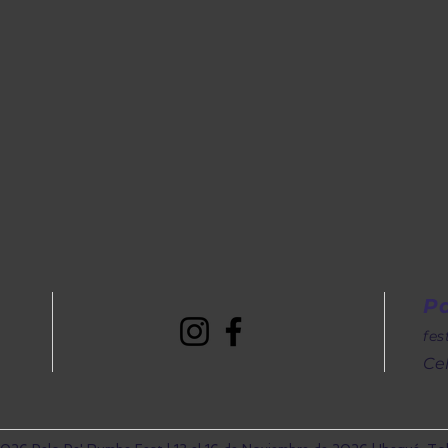
P
fe
Cel