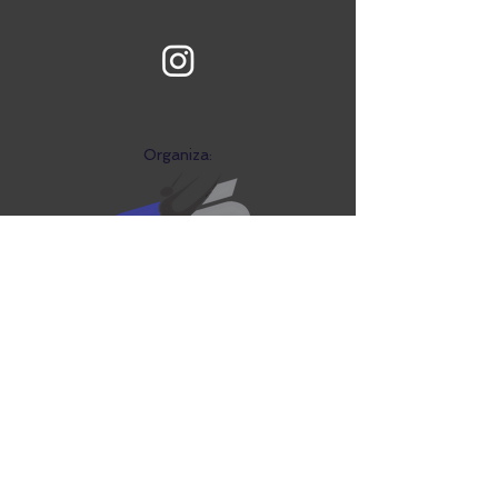
Organiza:
Palo Pa' Rumba Fest
festivalpaloparumba@gma
il.com
Cel:
316 3593478
©2026 Palo Pa' Rumba Fest | 13 al 16 de Noviembre de 2026 | Ibagué, Tolima