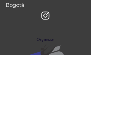
Bogotá
Organiza:
Palo Pa' Rumba Fest
festivalpaloparumba@gma
il.com
Cel:
316 3593478
©2026 Palo Pa' Rumba Fest | 13 al 16 de Noviembre de 2026 | Ibagué, Tolima