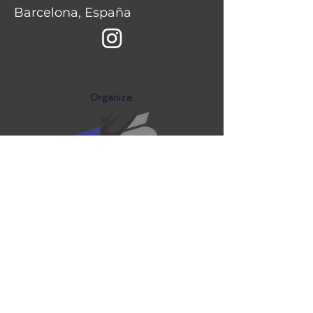
Barcelona, España
Organiza:
Palo Pa' Rumba Fest
festivalpaloparumba@gma
il.com
Cel:
316 3593478
©2026 Palo Pa' Rumba Fest | 13 al 16 de Noviembre de 2026 | Ibagué, Tolima