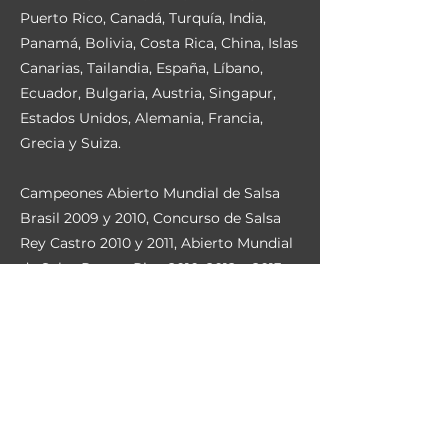
Puerto Rico, Canadá, Turquía, India,
Panamá, Bolivia, Costa Rica, China, Islas
Canarias, Tailandia, España, Líbano,
Ecuador, Bulgaria, Austria, Singapur,
Estados Unidos, Alemania, Francia,
Grecia y Suiza.
Campeones Abierto Mundial de Salsa
Brasil 2009 y 2010, Concurso de Salsa
Rey Castro 2010 y 2011, Abierto Mundial
de Salsa Puerto Rico 2010, 2012 y 2013,
Seis grados Toronto 2012, Copa Mundial
de Baile Latino EE. UU. 2013, 2014 y 2016,
Campeonato Mundial de Salsa EE. UU.
2016.
Organiza: